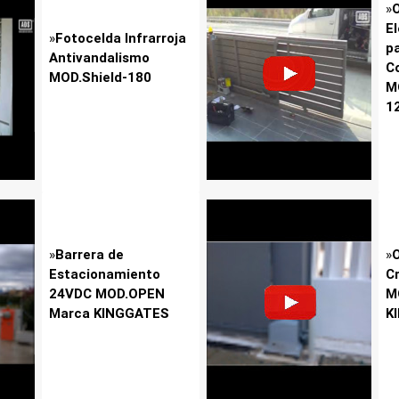
»
E
»
Fotocelda Infrarroja
p
Antivandalismo
C
MOD.Shield-180
M
1
»
Barrera de
»
Estacionamiento
C
24VDC MOD.OPEN
M
Marca KINGGATES
K