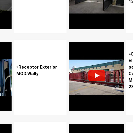
1
»
E
»
Receptor Exterior
p
MOD.Wally
C
M
2