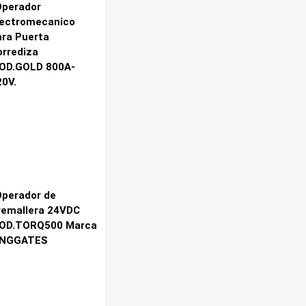
Operador
lectromecanico
ara Puerta
orrediza
OD.GOLD 800A-
20V.
Operador de
remallera 24VDC
OD.TORQ500 Marca
INGGATES