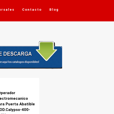
ursales
Contacto
Blog
Operador
lectromecanico
ara Puerta Abatible
OD.Calypso-400-