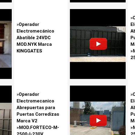
»
»
Operador
E
Electromecánico
A
Abatible 24VDC
P
MOD.NYK Marca
M
KINGGATES
»
2
»
Operador
»
Electromecanico
E
Abrepuertas para
A
Puertas Corredizas
P
Marca V2
M
»MOD.FORTECO-M-
»
2500-I-230V
2