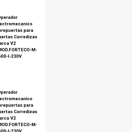
Operador
lectromecanico
brepuertas para
uertas Corredizas
arca V2
MOD.FORTECO-M-
500-I-230V
Operador
lectromecanico
brepuertas para
uertas Corredizas
arca V2
MOD.FORTECO-M-
500-I-230V