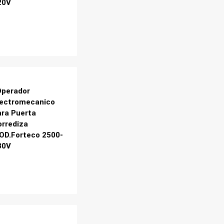
20V
Operador
lectromecanico
ara Puerta
orrediza
OD.Forteco 2500-
30V