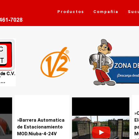
Productos
Compañia
Suc
»
»
Barrera Automatica
E
de Estacionamiento
p
MOD.Niuba-4-24V
M