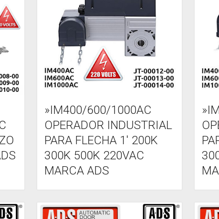
»IM400/600/1000AC
»I
C
OPERADOR INDUSTRIAL
OP
ZO
PARA FLECHA 1' 200K
PA
ADS
300K 500K 220VAC
30
MARCA ADS
MA