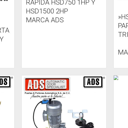
RAPIDA HSD750 1HP Y
HSD1500 2HP
»H
MARCA ADS
PA
RTA
TR
Y
MA