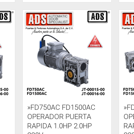
»FD750AC FD1500AC
»F
OPERADOR PUERTA
OP
RAPIDA 1.0HP 2.0HP
RA