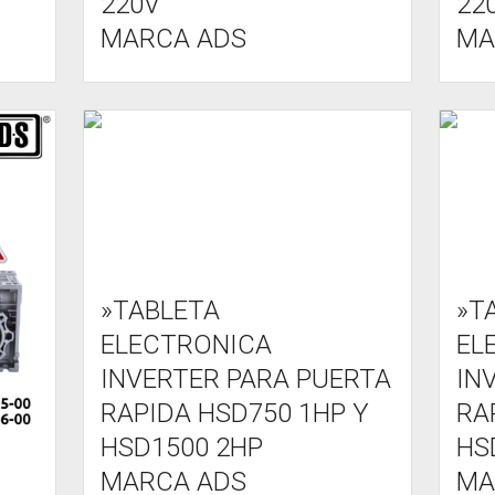
220V
22
MARCA ADS
MA
»TABLETA
»T
ELECTRONICA
EL
INVERTER PARA PUERTA
IN
RAPIDA HSD750 1HP Y
RA
HSD1500 2HP
HS
MARCA ADS
MA