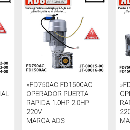
»FD750AC FD1500AC
»F
IAL
OPERADOR PUERTA
OP
K
RAPIDA 1.0HP 2.0HP
RA
220V
22
MARCA ADS
MA