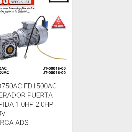
D750AC FD1500AC
ERADOR PUERTA
PIDA 1.0HP 2.0HP
0V
RCA ADS