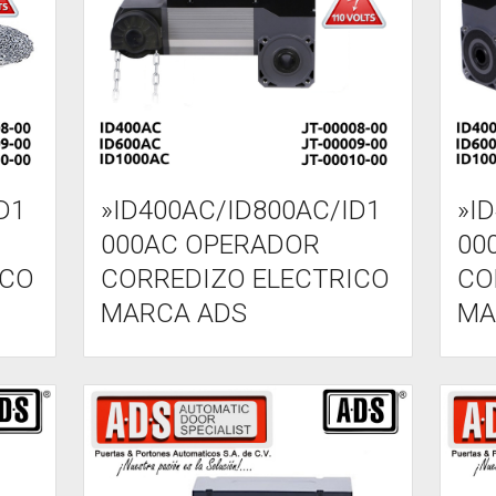
D1
»ID400AC/ID800AC/ID1
»I
000AC OPERADOR
00
ICO
CORREDIZO ELECTRICO
CO
MARCA ADS
MA