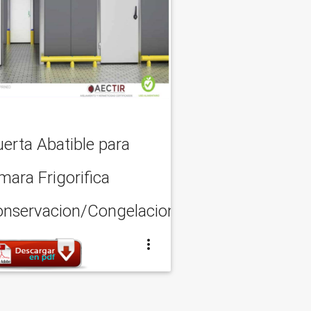
erta Abatible para
ara Frigorifica
onservacion/Congelacion).