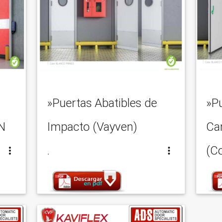
»Puertas Abatibles de
»Pu
N
Impacto (Vayven)
Cam
.
(C