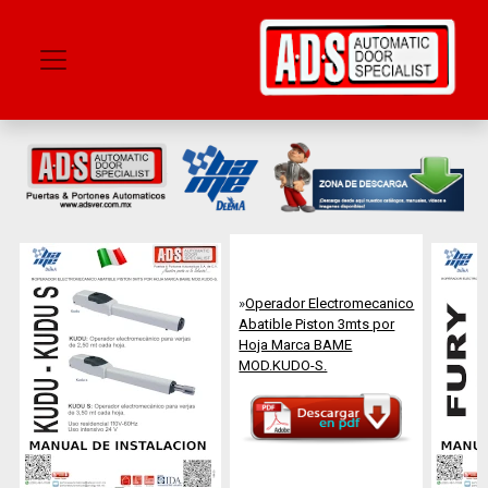
Catálogos
Compañia
»
Operador Electromecanico
Abatible Piston 3mts por
Sucursales
Hoja Marca BAME
MOD.KUDO-S.
Contacto
ADS
Shop
Mercado