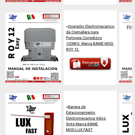
Libre
Amazon
»
Operador Electromecanico
de Cremallera para
Portones Corredizos
1200KG. Marca BAME MOD.
ROY 12.
»
Barrera de
Estacionamiento
Electromecanica Veloz
3mts Marca BAME
MOD.LUX FAST